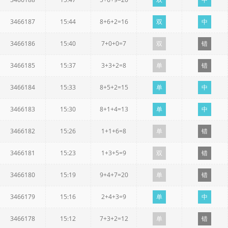
3466187
15:44
8+6+2=16
双
中
3466186
15:40
7+0+0=7
双
错
3466185
15:37
3+3+2=8
单
错
3466184
15:33
8+5+2=15
单
中
3466183
15:30
8+1+4=13
单
中
3466182
15:26
1+1+6=8
单
错
3466181
15:23
1+3+5=9
双
错
3466180
15:19
9+4+7=20
单
错
3466179
15:16
2+4+3=9
单
中
3466178
15:12
7+3+2=12
单
错