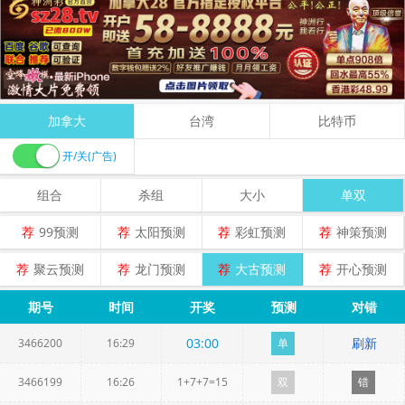
加拿大
台湾
比特币
开/关(广告)
组合
杀组
大小
单双
荐
99预测
荐
太阳预测
荐
彩虹预测
荐
神策预测
荐
聚云预测
荐
龙门预测
荐
大古预测
荐
开心预测
期号
时间
开奖
预测
对错
03
:
00
刷新
3466200
16:29
单
3466199
16:26
1+7+7=15
双
错