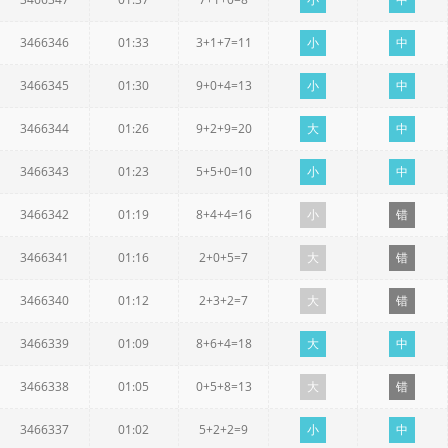
3466346
01:33
3+1+7=11
小
中
3466345
01:30
9+0+4=13
小
中
3466344
01:26
9+2+9=20
大
中
3466343
01:23
5+5+0=10
小
中
3466342
01:19
8+4+4=16
小
错
3466341
01:16
2+0+5=7
大
错
3466340
01:12
2+3+2=7
大
错
3466339
01:09
8+6+4=18
大
中
3466338
01:05
0+5+8=13
大
错
3466337
01:02
5+2+2=9
小
中