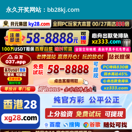
永久开奖网站：bb28kj.com