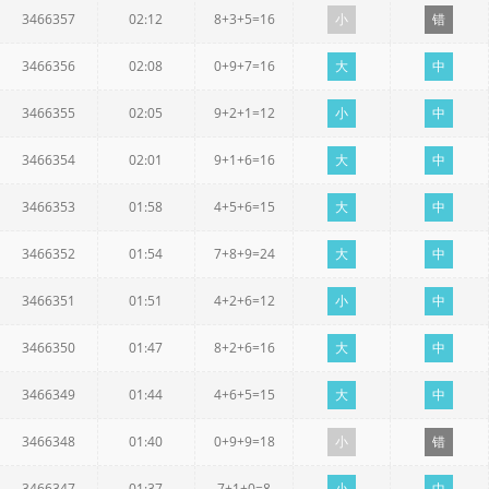
3466357
02:12
8+3+5=16
小
错
3466356
02:08
0+9+7=16
大
中
3466355
02:05
9+2+1=12
小
中
3466354
02:01
9+1+6=16
大
中
3466353
01:58
4+5+6=15
大
中
3466352
01:54
7+8+9=24
大
中
3466351
01:51
4+2+6=12
小
中
3466350
01:47
8+2+6=16
大
中
3466349
01:44
4+6+5=15
大
中
3466348
01:40
0+9+9=18
小
错
3466347
01:37
7+1+0=8
小
中